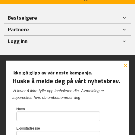
Bestselgere
Partnere
Logg inn
×
Ikke gå glipp av vår neste kampanje.
Huske å melde deg på vårt nyhetsbrev.
Frakt
Kjøpsbetingelser
Sikkerhet og personvern
Vi lover å ikke fylle opp innboksen din. Avmelding er
Nyhetsbrev
superenkelt hvis du ombestemmer deg
Inshop.no Kvalvikveien 229 6522 Frei Tlf.
90 57 40 84
-
Navn
Foretaksregisteret 997 417 542
Vår nettbutikk bruker cookies slik at
E-postadresse
du får en bedre kjøpsopplevelse og