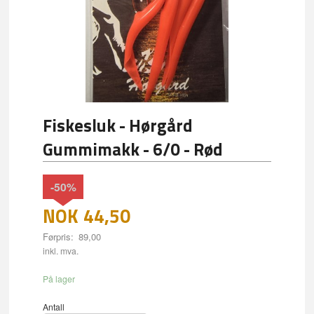
Fiskesluk - Hørgård
Gummimakk - 6/0 - Rød
-50%
NOK
44,50
Førpris:
89,00
Rabatt
inkl. mva.
På lager
Antall