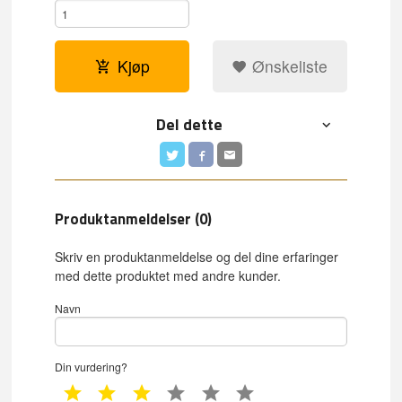
Kjøp
Ønskeliste
Del dette
Produktanmeldelser (0)
Skriv en produktanmeldelse og del dine erfaringer
med dette produktet med andre kunder.
Navn
Din vurdering?
1 star
2 star
3 star
4 star
5 star
6 star