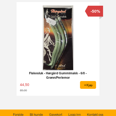
-50%
Fiskesluk - Hørgård Gummimakk - 6/0 -
Grønn/Perlemor
44,50
Kjøp
89,00
Rabatt
Forside
Bli kunde
Gavekort
Logg inn
Kontakt oss