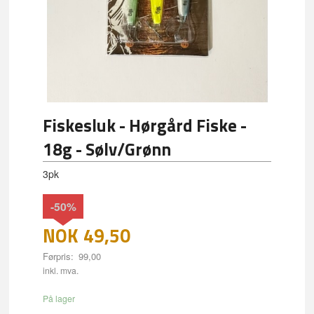
Fiskesluk - Hørgård Fiske -
18g - Sølv/Grønn
3pk
-50%
NOK
49,50
Førpris:
99,00
Rabatt
inkl. mva.
På lager