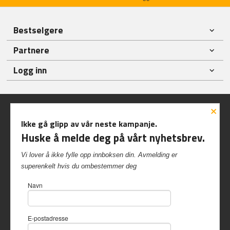
Bestselgere
Partnere
Logg inn
×
Ikke gå glipp av vår neste kampanje.
Huske å melde deg på vårt nyhetsbrev.
Frakt
Kjøpsbetingelser
Sikkerhet og personvern
Vi lover å ikke fylle opp innboksen din. Avmelding er
Nyhetsbrev
superenkelt hvis du ombestemmer deg
Inshop.no Kvalvikveien 229 6522 Frei Tlf.
90 57 40 84
-
Navn
Foretaksregisteret 997 417 542
Vår nettbutikk bruker cookies slik at
E-postadresse
du får en bedre kjøpsopplevelse og