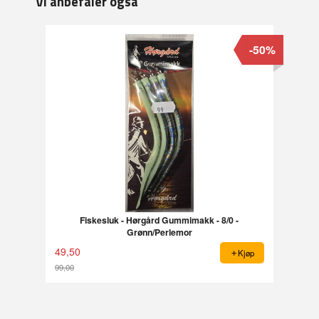
Vi anbefaler også
-50%
Fiskesluk - Hørgård Gummimakk - 8/0 -
Grønn/Perlemor
49,50
Kjøp
99,00
Rabatt