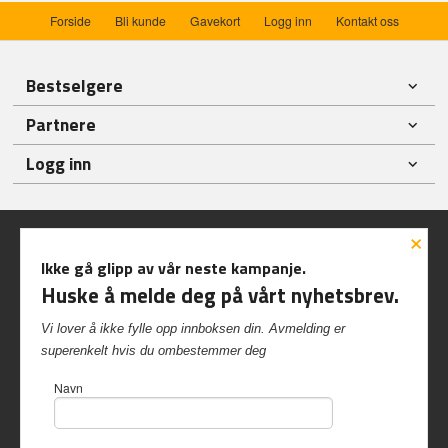
Forside
Bli kunde
Gavekort
Logg inn
Kontakt oss
Bestselgere
Partnere
Logg inn
×
Ikke gå glipp av vår neste kampanje.
Huske å melde deg på vårt nyhetsbrev.
Frakt
Kjøpsbetingelser
Sikkerhet og personvern
Vi lover å ikke fylle opp innboksen din. Avmelding er
Nyhetsbrev
superenkelt hvis du ombestemmer deg
Inshop.no Kvalvikveien 229 6522 Frei Tlf.
90 57 40 84
-
Navn
Foretaksregisteret 997 417 542
Vår nettbutikk bruker cookies slik at