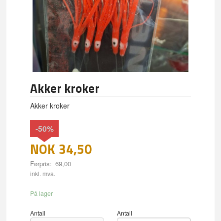
Akker kroker
Akker kroker
-50%
NOK
34,50
Førpris:
69,00
Rabatt
inkl. mva.
På lager
Antall
Antall